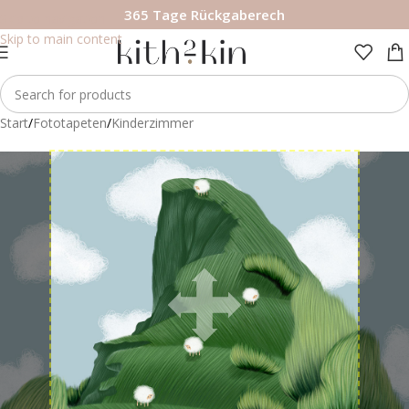
365 Tage Rückgaberech
Skip to navigation
Skip to main content
Start
/
Fototapeten
/
Kinderzimmer