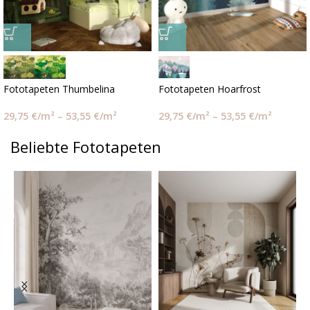
Fototapeten Thumbelina
Fototapeten Hoarfrost
29,75
€
/m²
–
53,55
€
/m²
29,75
€
/m²
–
53,55
€
/m²
Beliebte Fototapeten