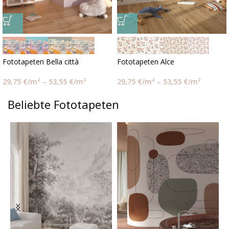
Fototapeten Bella città
Fototapeten Alce
29,75
€
/m²
–
53,55
€
/m²
29,75
€
/m²
–
53,55
€
/m²
Beliebte Fototapeten