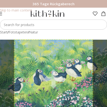
365 Tage Rückgaberech
Skip to navigation
Skip to main content
Start
/
Fototapeten
/
Natur