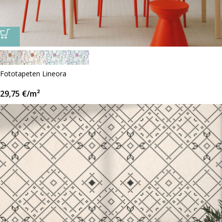
Fototapeten Lineora
29,75
€
/m²