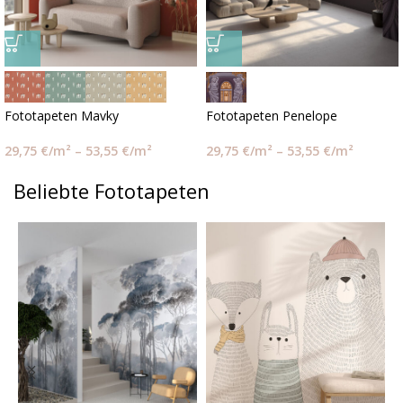
Fototapeten Mavky
Fototapeten Penelope
29,75
€
/m²
–
53,55
€
/m²
29,75
€
/m²
–
53,55
€
/m²
Beliebte Fototapeten