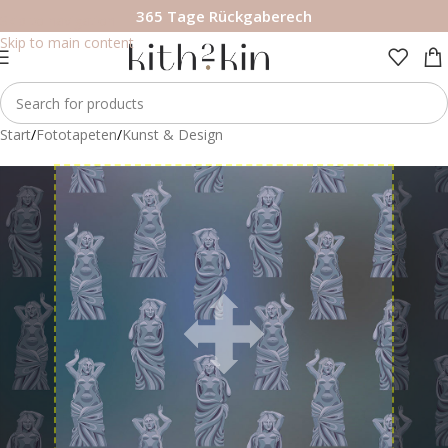
365 Tage Rückgaberech
Skip to navigation
Skip to main content
Start
/
Fototapeten
/
Kunst & Design