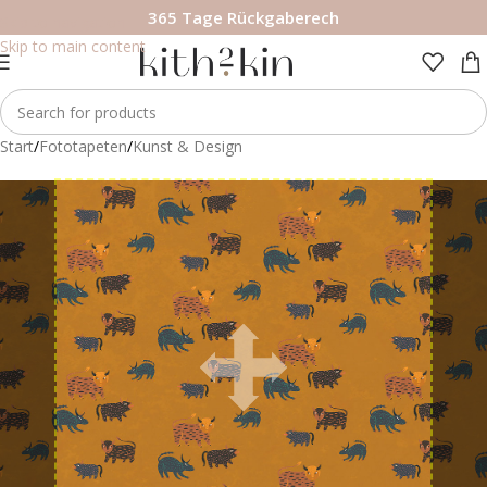
365 Tage Rückgaberech
Skip to navigation
Skip to main content
Start
/
Fototapeten
/
Kunst & Design