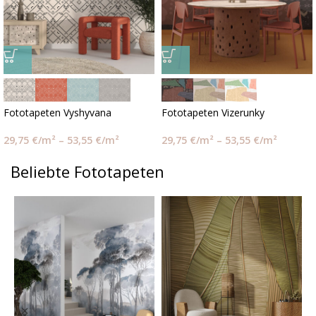
Fototapeten Vyshyvana
Fototapeten Vizerunky
29,75
€
/m²
–
53,55
€
/m²
29,75
€
/m²
–
53,55
€
/m²
Beliebte Fototapeten