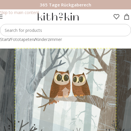
365 Tage Rückgaberech
Skip to navigation
Skip to main content
Start
/
Fototapeten
/
Kinderzimmer