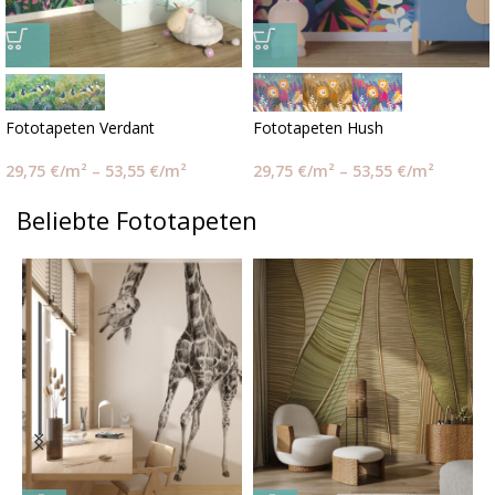
Fototapeten Verdant
Fototapeten Hush
29,75
€
/m²
–
53,55
€
/m²
29,75
€
/m²
–
53,55
€
/m²
Beliebte Fototapeten