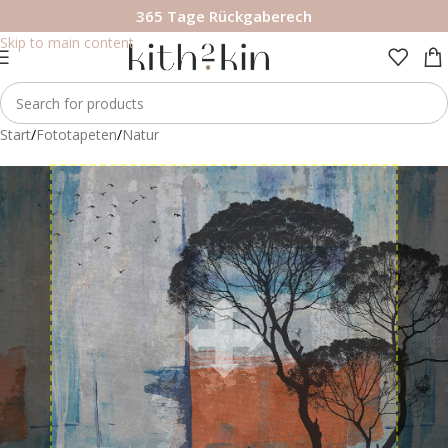
365 Tage Rückgaberech
Skip to navigation
Skip to main content
Start
/
Fototapeten
/
Natur