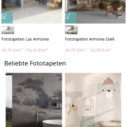
Fototapeten Las Armonia
Fototapeten Armonia Dark
29,75
€
/m²
–
53,55
€
/m²
29,75
€
/m²
–
53,55
€
/m²
Beliebte Fototapeten