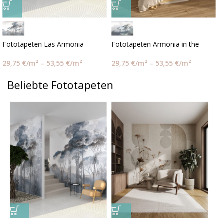
Fototapeten Las Armonia
Fototapeten Armonia in the
clouds
29,75
€
/m²
–
53,55
€
/m²
29,75
€
/m²
–
53,55
€
/m²
Beliebte Fototapeten