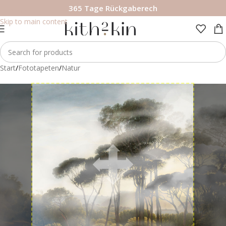
365 Tage Rückgaberech
Skip to navigation
Skip to main content
Start
/
Fototapeten
/
Natur