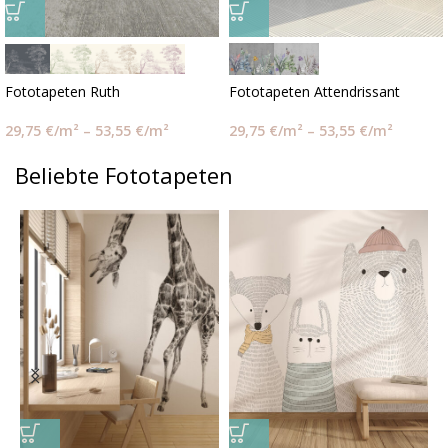
Fototapeten Ruth
Fototapeten Attendrissant
29,75
€
/m²
–
53,55
€
/m²
29,75
€
/m²
–
53,55
€
/m²
Beliebte Fototapeten