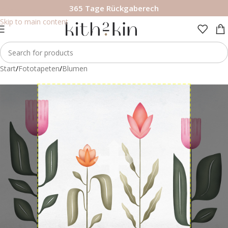
365 Tage Rückgaberech
Skip to navigation
Skip to main content
Start
/
Fototapeten
/
Blumen