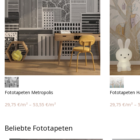
Fototapeten Metropolis
Fototapeten 
29,75
€
/m²
–
53,55
€
/m²
29,75
€
/m²
–
Beliebte Fototapeten