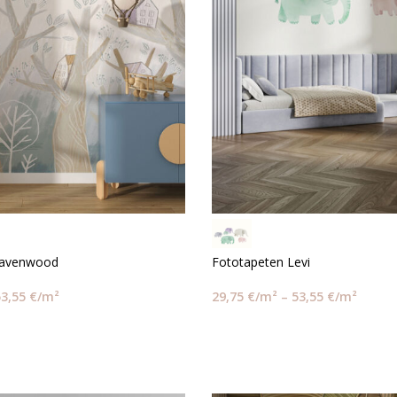
Havenwood
Fototapeten Levi
53,55
€
/m²
29,75
€
/m²
–
53,55
€
/m²