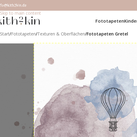
nfo@kith2kin.de
Skip to navigation
Skip to main content
Fototapeten
Kind
Start
/
Fototapeten
/
Texturen & Oberflächen
/
Fototapeten Gretel