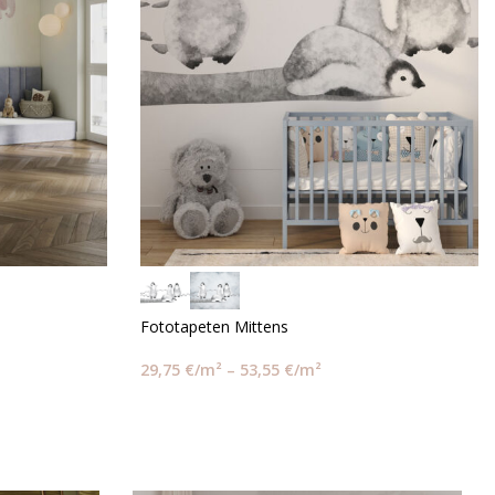
Fototapeten Mittens
29,75
€
/m²
–
53,55
€
/m²