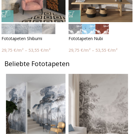
Fototapeten Shibumi
Fototapeten Nubi
29,75
€
/m²
–
53,55
€
/m²
29,75
€
/m²
–
53,55
€
/m²
Beliebte Fototapeten