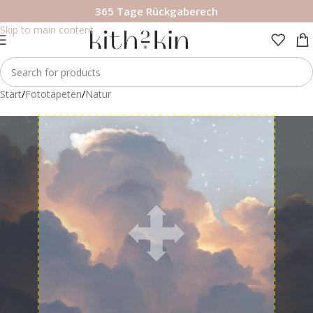
365 Tage Rückgaberech
Skip to navigation
Skip to main content
Start
/
Fototapeten
/
Natur