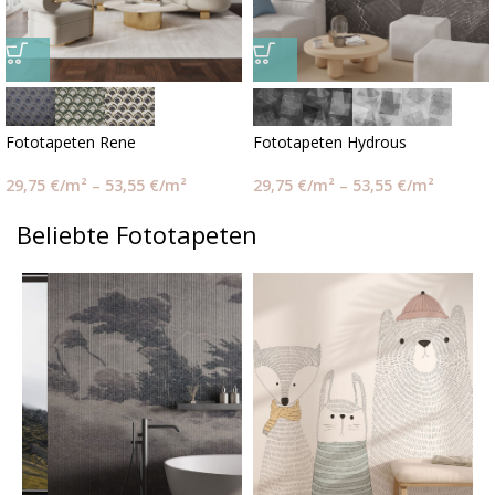
Fototapeten Rene
Fototapeten Hydrous
29,75
€
/m²
–
53,55
€
/m²
29,75
€
/m²
–
53,55
€
/m²
Beliebte Fototapeten