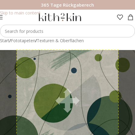
365 Tage Rückgaberech
Skip to navigation
Skip to main content
Start
/
Fototapeten
/
Texturen & Oberflächen