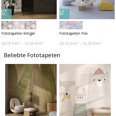
Fototapeten Kringel
Fototapeten Frei
29,75
€
/m²
–
53,55
€
/m²
29,75
€
/m²
–
53,55
€
/m²
Beliebte Fototapeten