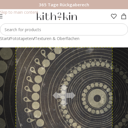
365 Tage Rückgaberech
Skip to navigation
Skip to main content
Start
/
Fototapeten
/
Texturen & Oberflächen