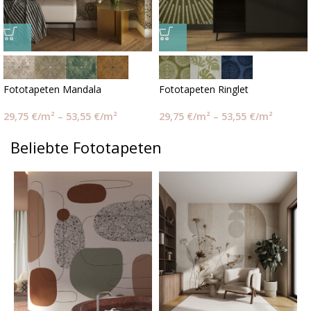
Fototapeten Mandala
Fototapeten Ringlet
29,75
€
/m²
–
53,55
€
/m²
29,75
€
/m²
–
53,55
€
/m²
Beliebte Fototapeten