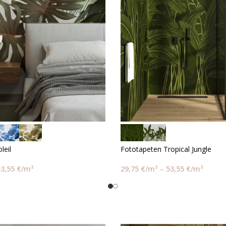
leil
Fototapeten Tropical Jungle
53,55
€
/m²
29,75
€
/m²
–
53,55
€
/m²