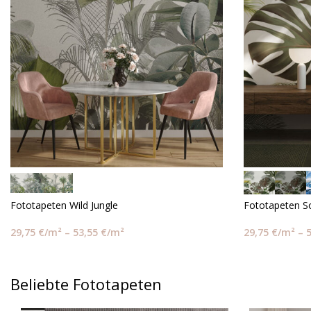
Fototapeten Wild Jungle
Fototapeten So
29,75
€
/m²
–
53,55
€
/m²
29,75
€
/m²
–
Beliebte Fototapeten