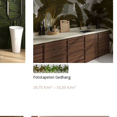
Fototapeten Gedhang
29,75
€
/m²
–
53,55
€
/m²