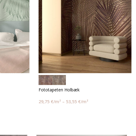
Fototapeten Holbæk
29,75
€
/m²
–
53,55
€
/m²