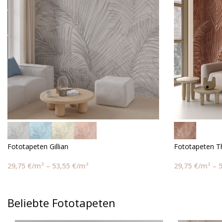
Fototapeten Gillian
Fototapeten Th
29,75
€
/m²
–
53,55
€
/m²
29,75
€
/m²
–
Beliebte Fototapeten