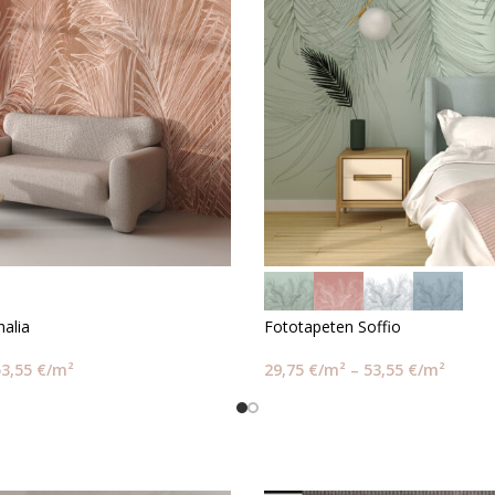
alia
Fototapeten Soffio
53,55
€
/m²
29,75
€
/m²
–
53,55
€
/m²