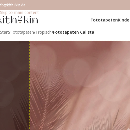
nfo@kith2kin.de
Skip to navigation
Skip to main content
Fototapeten
Kind
Start
/
Fototapeten
/
Tropisch
/
Fototapeten Calista