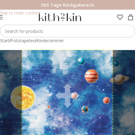
365 Tage Rückgaberech
Skip to navigation
Skip to main content
Start
/
Fototapeten
/
Kinderzimmer