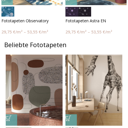
Fototapeten Observatory
Fototapeten Astra EN
29,75
€
/m²
–
53,55
€
/m²
29,75
€
/m²
–
53,55
€
/m²
Beliebte Fototapeten