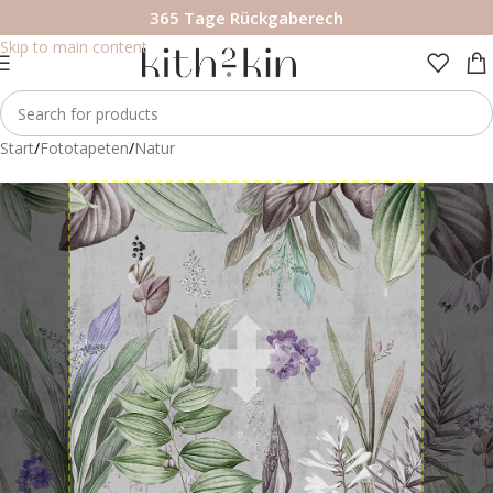
365 Tage Rückgaberech
Skip to navigation
Skip to main content
Start
/
Fototapeten
/
Natur