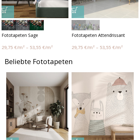
Fototapeten Sage
Fototapeten Attendrissant
29,75
€
/m²
–
53,55
€
/m²
29,75
€
/m²
–
53,55
€
/m²
Beliebte Fototapeten