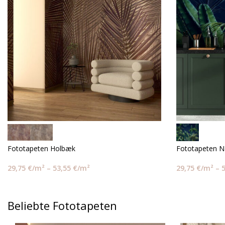
Fototapeten Holbæk
Fototapeten N
29,75
€
/m²
–
53,55
€
/m²
29,75
€
/m²
–
Beliebte Fototapeten