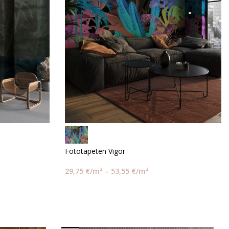
Fototapeten Vigor
29,75
€
/m²
–
53,55
€
/m²