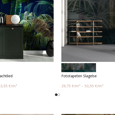
achtlied
Fototapeten Slagelse
53,55
€
/m²
29,75
€
/m²
–
53,55
€
/m²