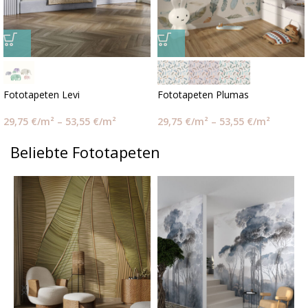
Fototapeten Levi
Fototapeten Plumas
29,75
€
/m²
–
53,55
€
/m²
29,75
€
/m²
–
53,55
€
/m²
Beliebte Fototapeten