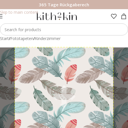
365 Tage Rückgaberech
Skip to navigation
Skip to main content
Start
/
Fototapeten
/
Kinderzimmer