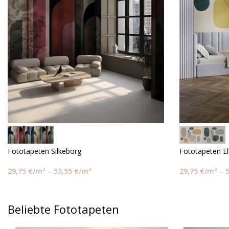
Fototapeten Silkeborg
Fototapeten El
29,75
€
/m²
–
53,55
€
/m²
29,75
€
/m²
–
Beliebte Fototapeten