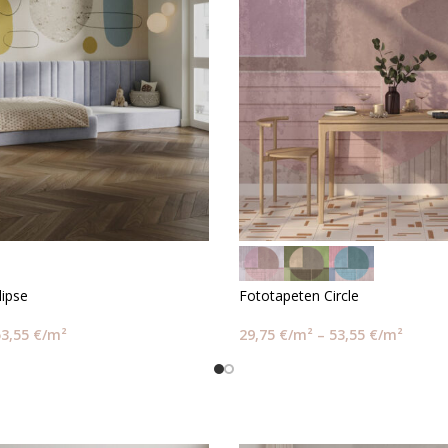
lipse
Fototapeten Circle
53,55
€
/m²
29,75
€
/m²
–
53,55
€
/m²