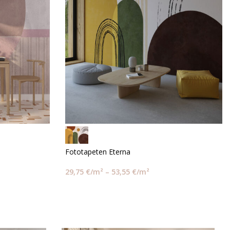
Fototapeten Eterna
29,75
€
/m²
–
53,55
€
/m²