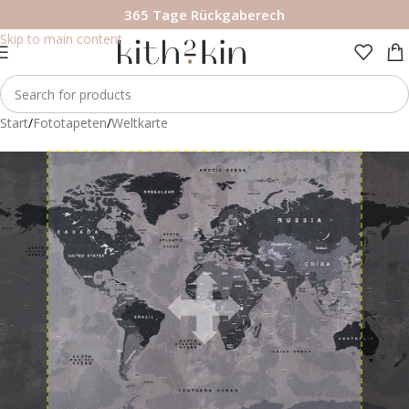
365 Tage Rückgaberech
Skip to navigation
Skip to main content
Start
/
Fototapeten
/
Weltkarte