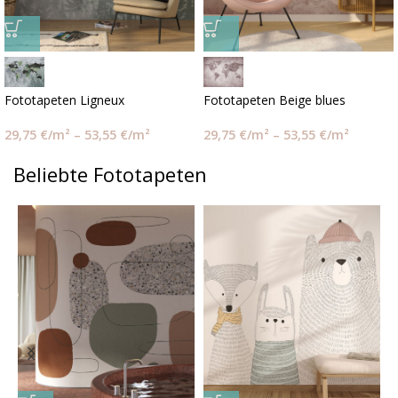
Fototapeten Ligneux
Fototapeten Beige blues
29,75
€
/m²
–
53,55
€
/m²
29,75
€
/m²
–
53,55
€
/m²
Beliebte Fototapeten