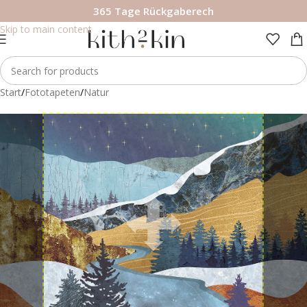
365 Tage Rückgaberech
Skip to navigation
Skip to main content
Start
/
Fototapeten
/
Natur