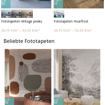
Fototapeten Vintage peaks
Fototapeten Hoarfrost
29,75
€
/m²
–
53,55
€
/m²
29,75
€
/m²
–
53,55
€
/m²
Beliebte Fototapeten