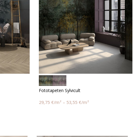
Fototapeten Sylvicult
29,75
€
/m²
–
53,55
€
/m²