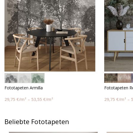
Fototapeten Armilla
Fototapeten R
29,75
€
/m²
–
53,55
€
/m²
29,75
€
/m²
–
Beliebte Fototapeten