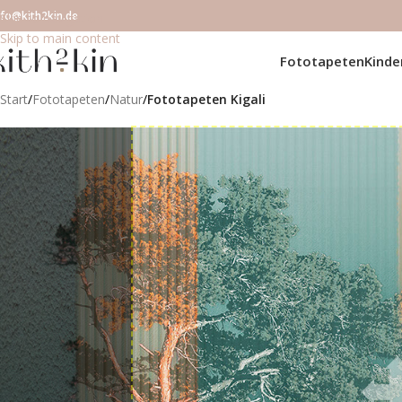
nfo@kith2kin.de
Skip to navigation
Skip to main content
Fototapeten
Kind
Start
/
Fototapeten
/
Natur
/
Fototapeten Kigali