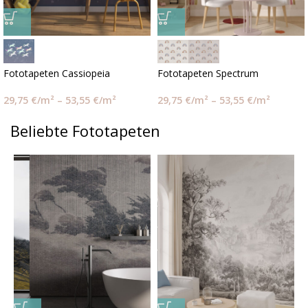
Fototapeten Cassiopeia
Fototapeten Spectrum
29,75
€
/m²
–
53,55
€
/m²
29,75
€
/m²
–
53,55
€
/m²
Beliebte Fototapeten