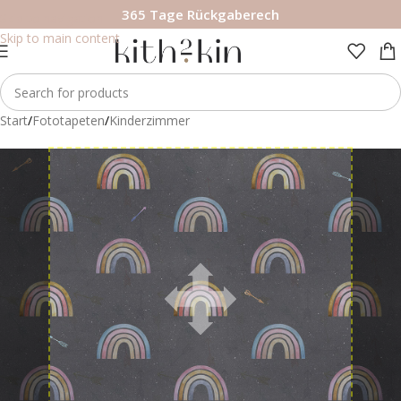
365 Tage Rückgaberech
Skip to navigation
Skip to main content
Start
/
Fototapeten
/
Kinderzimmer