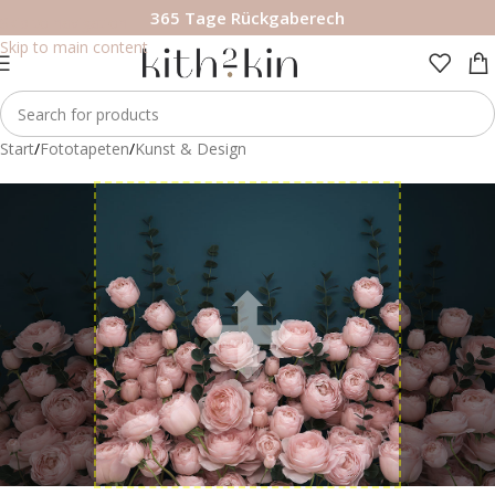
365 Tage Rückgaberech
Skip to navigation
Skip to main content
Start
/
Fototapeten
/
Kunst & Design