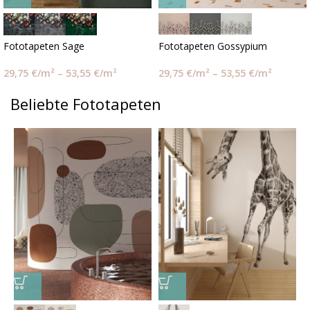
Fototapeten Sage
Fototapeten Gossypium
29,75
€
/m²
–
53,55
€
/m²
29,75
€
/m²
–
53,55
€
/m²
Beliebte Fototapeten