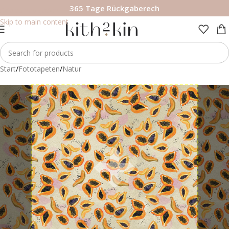
365 Tage Rückgaberech
Skip to navigation
Skip to main content
Start
/
Fototapeten
/
Natur