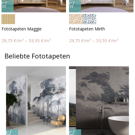
Fototapeten Maggie
Fototapeten Mirth
29,75
€
/m²
–
53,55
€
/m²
29,75
€
/m²
–
53,55
€
/m²
Beliebte Fototapeten